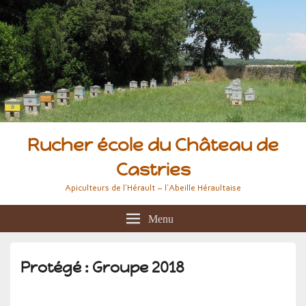
Rucher école du Château de
Castries
Apiculteurs de l'Hérault – l'Abeille Héraultaise
Menu
Protégé : Groupe 2018