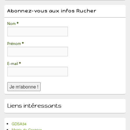
la
barre
Abonnez-vous aux infos Rucher
latérale
Nom
*
Prénom
*
E-mail
*
Liens intéressants
GDSA34
Mairie de Castries