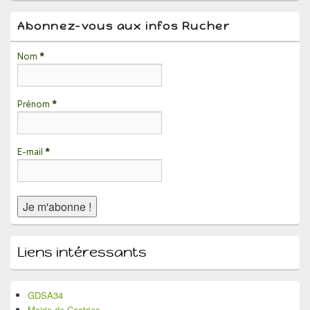
la
barre
Abonnez-vous aux infos Rucher
latérale
Nom
*
Prénom
*
E-mail
*
Liens intéressants
GDSA34
Mairie de Castries